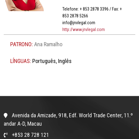
Telefone: + 853 2878 3396 / Fax: +
853 2878 5266
info@jnvlegal.com
http://www.jnvlegal.com
PATRONO:
Ana Ramalho
LÍNGUAS:
Português, Inglês
Avenida da Amizade, 918, Edf. World Trade Center, 11.º
andar A-D, Macau
+853 28 728 121