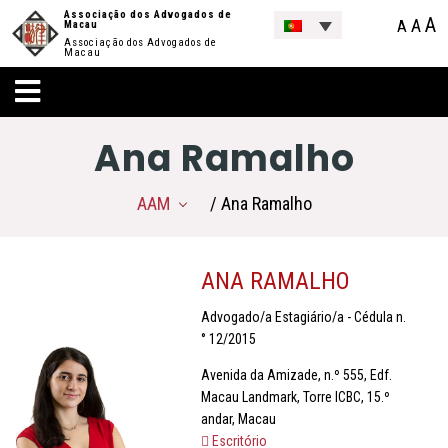
Associação dos Advogados de
A
A
A
Macau
Associação dos Advogados de
Macau
Ana Ramalho
AAM
/ Ana Ramalho
ANA RAMALHO
Advogado/a Estagiário/a - Cédula n.
° 12/2015
Avenida da Amizade, n.º 555, Edf.
Macau Landmark, Torre ICBC, 15.º
andar, Macau
Escritório