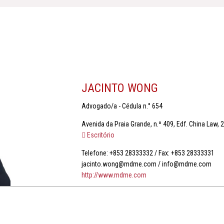
JACINTO WONG
Advogado/a - Cédula n.° 654
Avenida da Praia Grande, n.º 409, Edf. China Law, 
Escritório
Telefone: +853 28333332 / Fax: +853 28333331
jacinto.wong@mdme.com / info@mdme.com
http://www.mdme.com