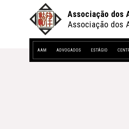
Associação dos 
Associação dos 
AAM
ADVOGADOS
ESTÁGIO
CENT