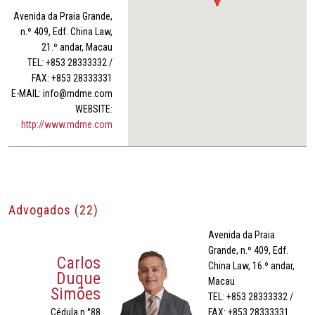
Avenida da Praia Grande,
n.º 409, Edf. China Law,
21.º andar, Macau
TEL: +853 28333332 /
FAX: +853 28333331
E-MAIL: info@mdme.com
WEBSITE:
http://www.mdme.com
Advogados (22)
Avenida da Praia
Grande, n.º 409, Edf.
Carlos
China Law, 16.º andar,
Duque
Macau
Simões
TEL: +853 28333332 /
Cédula n.°88
FAX: +853 28333331