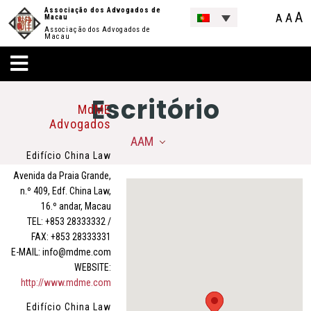
Associação dos Advogados de
A
A
A
Macau
Associação dos Advogados de
Macau
Escritório
MdME
Advogados
AAM
Edifício China Law
Avenida da Praia Grande,
n.º 409, Edf. China Law,
16.º andar, Macau
TEL: +853 28333332 /
FAX: +853 28333331
E-MAIL: info@mdme.com
WEBSITE:
http://www.mdme.com
Edifício China Law