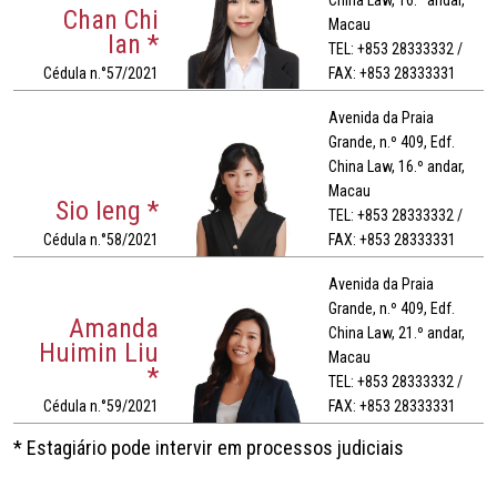
Chan Chi
Macau
Ian *
TEL: +853 28333332 /
Cédula n.°57/2021
FAX: +853 28333331
Avenida da Praia
Grande, n.º 409, Edf.
China Law, 16.º andar,
Macau
Sio Ieng *
TEL: +853 28333332 /
Cédula n.°58/2021
FAX: +853 28333331
Avenida da Praia
Grande, n.º 409, Edf.
Amanda
China Law, 21.º andar,
Huimin Liu
Macau
*
TEL: +853 28333332 /
Cédula n.°59/2021
FAX: +853 28333331
* Estagiário pode intervir em processos judiciais