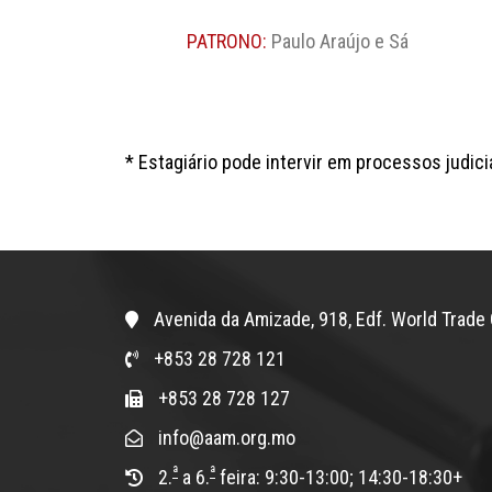
PATRONO:
Paulo Araújo e Sá
* Estagiário pode intervir em processos judici
Avenida da Amizade, 918, Edf. World Trade 
+853 28 728 121
+853 28 728 127
info@aam.org.mo
ª
ª
2.
a 6.
feira: 9:30-13:00; 14:30-18:30+