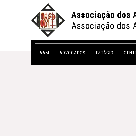
Associação dos 
Associação dos 
AAM
ADVOGADOS
ESTÁGIO
CENT