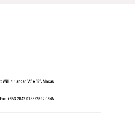
 Will, 4.º andar “A” e “B”, Macau
 Fax: +853 2842 0185/2892 0846