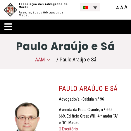
Associação dos Advogados de
A
A
A
Macau
Associação dos Advogados de
Macau
Paulo Araújo e Sá
AAM
/ Paulo Araújo e Sá
PAULO ARAÚJO E SÁ
Advogado/a - Cédula n.° 96
Avenida da Praia Grande, n.º 665-
669, Edifício Great Will, 4.º andar “A”
e “B”, Macau
Escritório