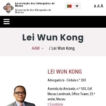
Associação dos Advogados de
A
A
A
Macau
Associação dos Advogados de
Macau
Lei Wun Kong
AAM
/ Lei Wun Kong
LEI WUN KONG
Advogado/a - Cédula n.° 203
Avenida da Amizade, n.º 555, Edf.
Macau Landmark, Office Tower, 23.º
andar, Macau
Escritório