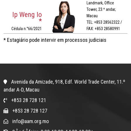
Landmark, Office
Tower, 23.º andar,
Ip Weng Io
Macau
*
TEL: +853 28562322 /
Cédula n.°66/2021
FAX: +853 28580991
* Estagiário pode intervir em processos judiciais
Avenida da Amizade, 918, Edf. World Trade Center, 11.º
andar A-D, Macau
+853 28 728 121
+853 28 728 127
info@aam.org.mo
ª
ª