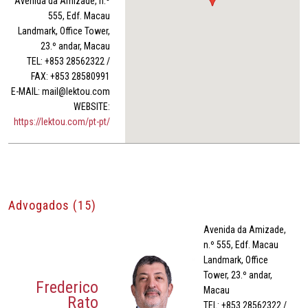
Avenida da Amizade, n.º
555, Edf. Macau
Landmark, Office Tower,
23.º andar, Macau
TEL: +853 28562322 /
FAX: +853 28580991
E-MAIL: mail@lektou.com
WEBSITE:
https://lektou.com/pt-pt/
Advogados (15)
Avenida da Amizade,
n.º 555, Edf. Macau
Landmark, Office
Tower, 23.º andar,
Frederico
Macau
Rato
TEL: +853 28562322 /