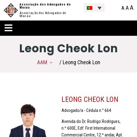
Associação dos Advogados de
A
A
A
Macau
Associação dos Advogados de
Macau
Leong Cheok Lon
AAM
/ Leong Cheok Lon
LEONG CHEOK LON
Advogado/a - Cédula n.° 664
Avenida do Dr. Rodrigo Rodrigues,
n.º 600E, Edf. First International
Commercial Centre, 12.º andar, Apt.