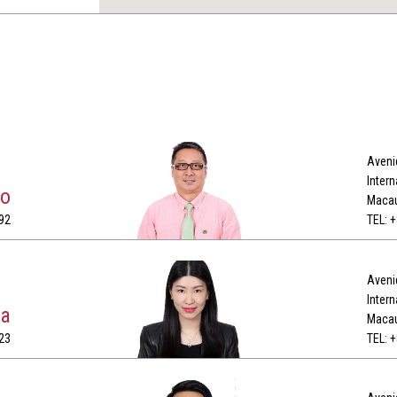
Avenid
Intern
Po
Maca
92
TEL: 
Avenid
Intern
Na
Maca
23
TEL: 