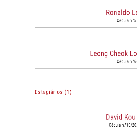
Ronaldo L
Cédula n.°5
Leong Cheok L
Cédula n.°6
Estagiários (1)
David Kou
Cédula n.°10/20