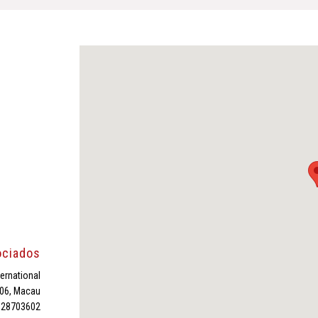
ociados
ternational
 06, Macau
3 28703602