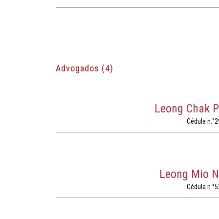
Advogados (4)
Leong Chak 
Cédula n.°2
Leong Mio 
Cédula n.°5