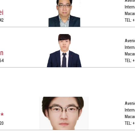
Avenid
Intern
ei
Maca
42
TEL: 
Avenid
Intern
on
Maca
64
TEL: 
Avenid
Intern
 *
Maca
20
TEL: 