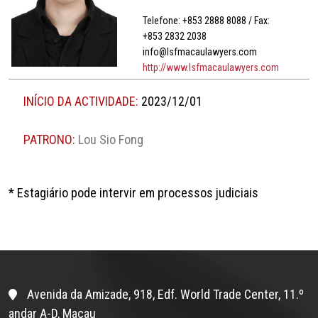
Telefone: +853 2888 8088 / Fax:
+853 2832 2038
info@lsfmacaulawyers.com
http://www.lsfmacaulawyers.com
INÍCIO DA ACTIVIDADE:
2023/12/01
PATRONO:
Lou Sio Fong
* Estagiário pode intervir em processos judiciais
Avenida da Amizade, 918, Edf. World Trade Center, 11.º
andar A-D, Macau