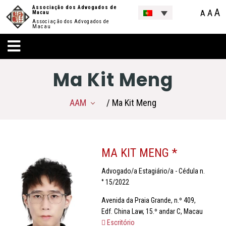
Associação dos Advogados de
A
A
A
Macau
Associação dos Advogados de
Macau
Ma Kit Meng
AAM
/ Ma Kit Meng
MA KIT MENG *
Advogado/a Estagiário/a - Cédula n.
° 15/2022
Avenida da Praia Grande, n.º 409,
Edf. China Law, 15.º andar C, Macau
Escritório