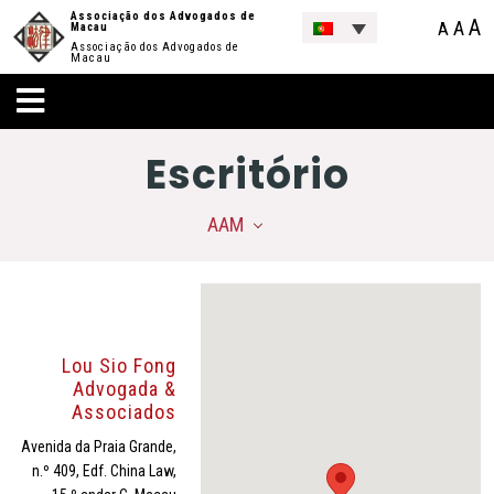
Associação dos Advogados de
A
A
A
Macau
Associação dos Advogados de
Macau
Escritório
AAM
Lou Sio Fong
Advogada &
Associados
Avenida da Praia Grande,
n.º 409, Edf. China Law,