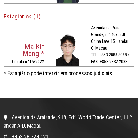
Estagiários (1)
Avenida da Praia
Grande, n.º 409, Edf.
China Law, 15.º andar
Ma Kit
C, Macau
Meng *
TEL: +853 2888 8088 /
Cédula n.°15/2022
FAX: +853 2832 2038
* Estagiário pode intervir em processos judiciais
Avenida da Amizade, 918, Edf. World Trade Center, 11.º
andar A-D, Macau
+853 28 728 121