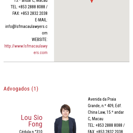
15.º andar C, Macau
TEL: +853 2888 8088 /
FAX: +853 2832 2038
E-MAIL:
info@lsfmacaulawyers.c
om
WEBSITE:
http://www.lsfmacaulawy
ers.com
Advogados (1)
Avenida da Praia
Grande, n.º 409, Edf.
China Law, 15.º andar
Lou Sio
C, Macau
Fong
TEL: +853 2888 8088 /
Cédula n.°310
FAX: +853 2832 2038