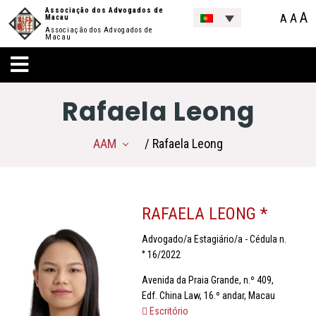
Associação dos Advogados de
A
A
A
Macau
Associação dos Advogados de
Macau
Rafaela Leong
AAM
/ Rafaela Leong
RAFAELA LEONG *
Advogado/a Estagiário/a - Cédula n.
° 16/2022
Avenida da Praia Grande, n.º 409,
Edf. China Law, 16.º andar, Macau
Escritório