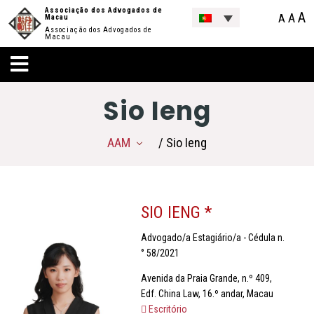
Associação dos Advogados de
A
A
A
Macau
Associação dos Advogados de
Macau
Sio Ieng
AAM
/ Sio Ieng
SIO IENG *
Advogado/a Estagiário/a - Cédula n.
° 58/2021
Avenida da Praia Grande, n.º 409,
Edf. China Law, 16.º andar, Macau
Escritório