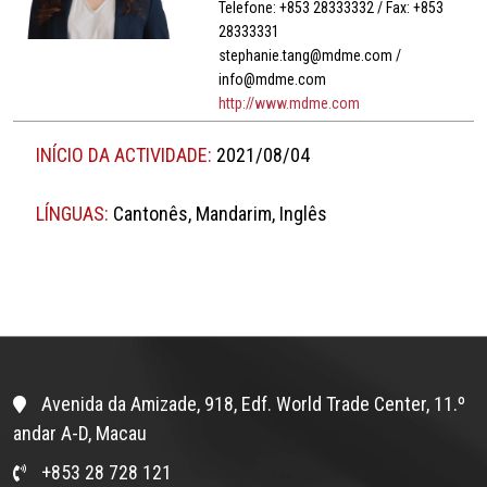
Telefone: +853 28333332 / Fax: +853
28333331
stephanie.tang@mdme.com /
info@mdme.com
http://www.mdme.com
INÍCIO DA ACTIVIDADE:
2021/08/04
LÍNGUAS:
Cantonês, Mandarim, Inglês
Avenida da Amizade, 918, Edf. World Trade Center, 11.º
andar A-D, Macau
+853 28 728 121