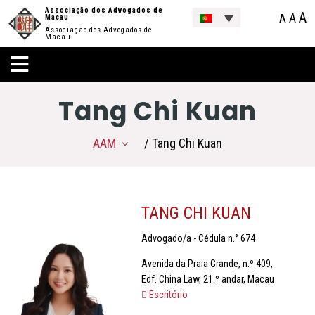
Associação dos Advogados de
A
A
A
Macau
Associação dos Advogados de
Macau
Tang Chi Kuan
AAM
/ Tang Chi Kuan
TANG CHI KUAN
Advogado/a - Cédula n.° 674
Avenida da Praia Grande, n.º 409,
Edf. China Law, 21.º andar, Macau
Escritório