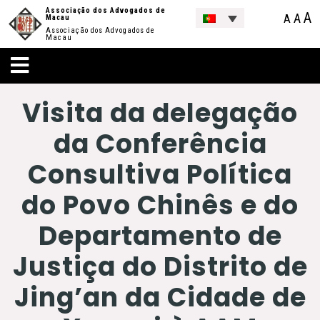
Associação dos Advogados de
A
A
A
Macau
Associação dos Advogados de
Macau
Visita da delegação
da Conferência
Consultiva Política
do Povo Chinês e do
Departamento de
Justiça do Distrito de
Jing’an da Cidade de