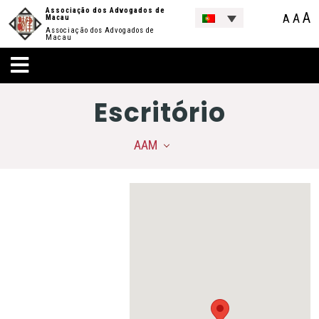
Associação dos Advogados de
A
A
A
Macau
Associação dos Advogados de
Macau
Escritório
AAM