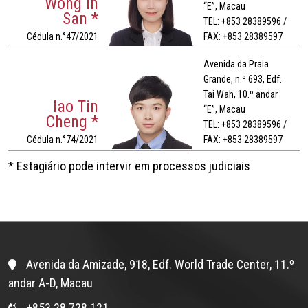
Wong In
“E”, Macau
San *
TEL: +853 28389596 /
Cédula n.°47/2021
FAX: +853 28389597
Avenida da Praia
Grande, n.º 693, Edf.
Tai Wah, 10.º andar
Iao Tin
“E”, Macau
Cheng *
TEL: +853 28389596 /
Cédula n.°74/2021
FAX: +853 28389597
* Estagiário pode intervir em processos judiciais
Avenida da Amizade, 918, Edf. World Trade Center, 11.º
andar A-D, Macau
+853 28 728 121