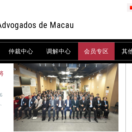
Advogados de Macau
 年 2 月
仲裁中心
调解中心
会员专区
其
将
6
间、