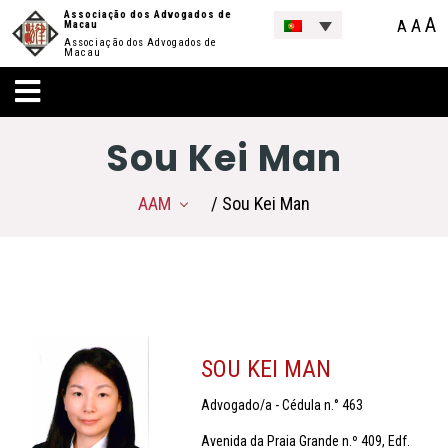
Associação dos Advogados de
A
A
A
Macau
Associação dos Advogados de
Macau
Sou Kei Man
AAM
/ Sou Kei Man
SOU KEI MAN
Advogado/a - Cédula n.° 463
Avenida da Praia Grande n.º 409, Edf.