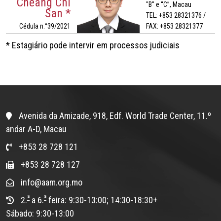
Cheang Chi
"B" e “C”, Macau
San *
TEL: +853 28321376 /
Cédula n.°39/2021
FAX: +853 28321377
* Estagiário pode intervir em processos judiciais
Avenida da Amizade, 918, Edf. World Trade Center, 11.º
andar A-D, Macau
+853 28 728 121
+853 28 728 127
info@aam.org.mo
ª
ª
2.
a 6.
feira: 9:30-13:00; 14:30-18:30+
Sábado: 9:30-13:00