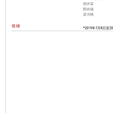
鄧伊霖
鄭綺儀
梁沛聰
後補
*2019年7月8日至