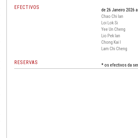
EFECTIVOS
de 26 Janeiro 2026 a
Chao Chi Ian
Loi Lok Si
Yee Un Cheng
Lio Pek Ian
Chong Kai I
Lam Chi Cheng
RESERVAS
* os efectivos da s