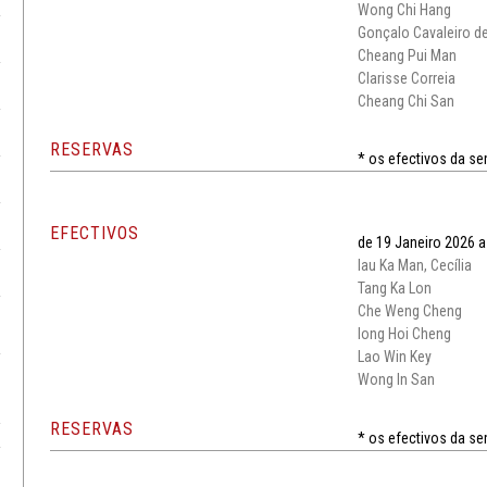
Wong Chi Hang
Gonçalo Cavaleiro de
Cheang Pui Man
Clarisse Correia
Cheang Chi San
RESERVAS
* os efectivos da s
EFECTIVOS
de 19 Janeiro 2026 a
Iau Ka Man, Cecília
Tang Ka Lon
Che Weng Cheng
Iong Hoi Cheng
Lao Win Key
Wong In San
RESERVAS
* os efectivos da s