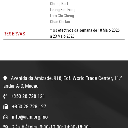
Chong Kai I
Leung Kim Fong
Lam Chi Cheng
Chan Chi Ian
* os efectivos da semana de 18 Maio 2026
RESERVAS
a 23 Maio 2026
Avenida da Amizade, 918, Edf. World Trade Center, 11.º
andar A-D, Macau
+853 28 728 121
+853 28 728 127
info@aam.org.mo
ª
ª
2.
a 6.
feira: 9:30-13:00; 14:30-18:30+