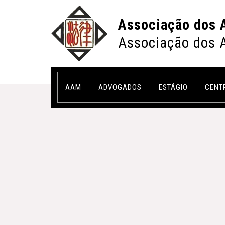
Associação dos 
Associação dos 
AAM
ADVOGADOS
ESTÁGIO
CENT