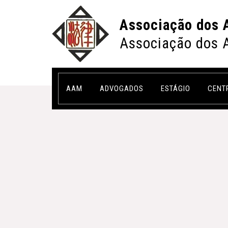
Associação dos 
Associação dos 
AAM
ADVOGADOS
ESTÁGIO
CENT